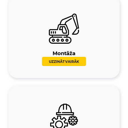
Montāža
UZZINĀT VAIRĀK