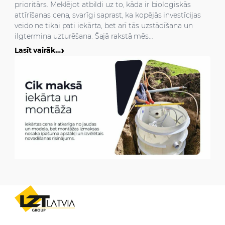
prioritārs. Meklējot atbildi uz to, kāda ir bioloģiskās
attīrīšanas cena, svarīgi saprast, ka kopējās investīcijas
veido ne tikai pati iekārta, bet arī tās uzstādīšana un
ilgtermiņa uzturēšana. Šajā rakstā mēs…
Lasīt vairāk…