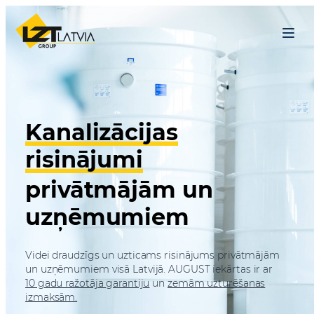
Skip to content
Menu
Kanalizācijas
risinājumi
privātmājām un
uzņēmumiem
Videi draudzīgs un uzticams risinājums privātmājām
un uzņēmumiem visā Latvijā. AUGUST iekārtas ir ar
10 gadu ražotāja garantiju
un
zemām uzturēšanas
izmaksām.