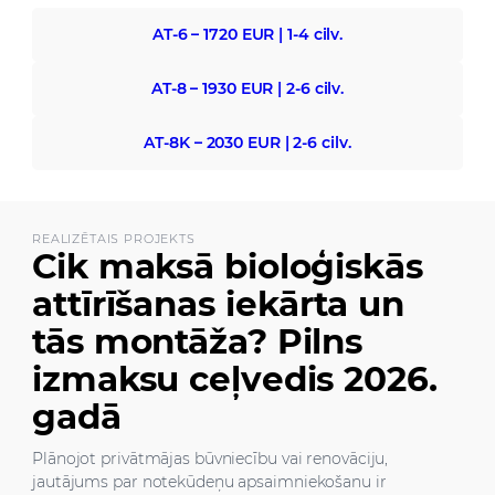
AT-6 – 1720 EUR | 1-4 cilv.
AT-8 – 1930 EUR | 2-6 cilv.
AT-8K – 2030 EUR | 2-6 cilv.
REALIZĒTAIS PROJEKTS
Cik maksā bioloģiskās
attīrīšanas iekārta un
tās montāža? Pilns
izmaksu ceļvedis 2026.
gadā
Plānojot privātmājas būvniecību vai renovāciju,
jautājums par notekūdeņu apsaimniekošanu ir