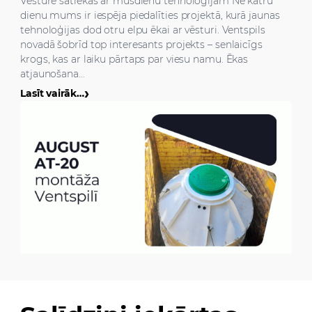
Vēsture satiekas ar mūsdienu tehnoloģijām Ne katru
dienu mums ir iespēja piedalīties projektā, kurā jaunas
tehnoloģijas dod otru elpu ēkai ar vēsturi. Ventspils
novadā šobrīd top interesants projekts – senlaicīgs
krogs, kas ar laiku pārtaps par viesu namu. Ēkas
atjaunošana…
Lasīt vairāk…