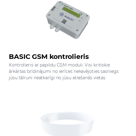
BASIC GSM kontrolieris
Kontrolieris ar papildu GSM moduli. Visi kritiskie
ārkārtas brīdinājumi no ierīces nekavējoties sasniegs
jūsu tālruni neatkarīgi no jūsu atrašanās vietas.