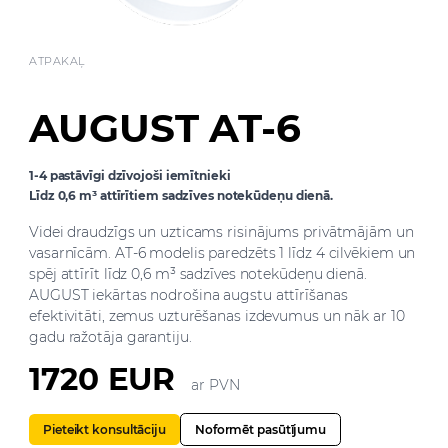
ATPAKAĻ
AUGUST AT-6
1-4 pastāvīgi dzīvojoši iemītnieki
Līdz 0,6 m³ attīrītiem sadzīves notekūdeņu dienā.
Videi draudzīgs un uzticams risinājums privātmājām un
vasarnīcām. AT-6 modelis paredzēts 1 līdz 4 cilvēkiem un
spēj attīrīt līdz 0,6 m³ sadzīves notekūdeņu dienā.
AUGUST iekārtas nodrošina augstu attīrīšanas
efektivitāti, zemus uzturēšanas izdevumus un nāk ar 10
gadu ražotāja garantiju.
1720 EUR
ar PVN
Pieteikt konsultāciju
Noformēt pasūtījumu