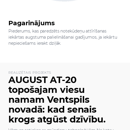
Pagarinājums
Piederums, kas paredzēts notekūdeņu attīrīšanas
iekārtas augstuma palielināšanai gadījumos, ja iekārtu
nepieciešams ierakt dziļāk.
REALIZĒTAIS PROJEKTS
AUGUST AT-20
topošajam viesu
namam Ventspils
novadā: kad senais
krogs atgūst dzīvību.