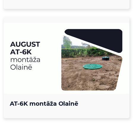
AT-6K montāža Olainē