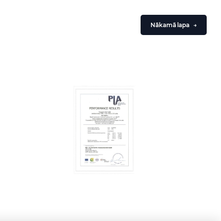
Nākamā lapa
→