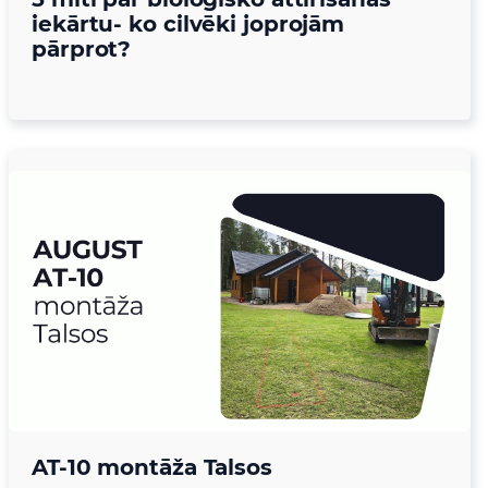
iekārtu- ko cilvēki joprojām
pārprot?
AT-10 montāža Talsos