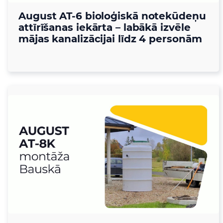
August AT-6 bioloģiskā notekūdeņu
attīrīšanas iekārta – labākā izvēle
mājas kanalizācijai līdz 4 personām