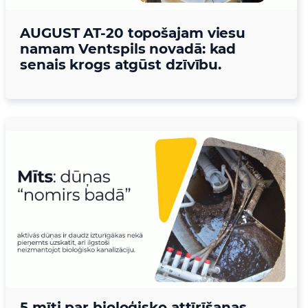
AUGUST AT-20 topošajam viesu
namam Ventspils novadā: kad
senais krogs atgūst dzīvību.
5 mīti par bioloģisko attīrīšanas