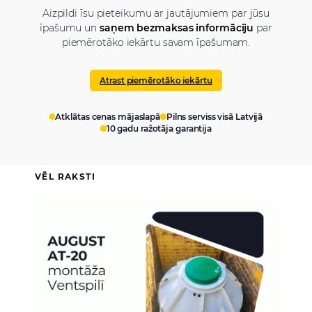
Aizpildi īsu pieteikumu ar jautājumiem par jūsu
īpašumu un
saņem bezmaksas informāciju
par
piemērotāko iekārtu savam īpašumam.
Atrast piemērotāko iekārtu
Atklātas cenas mājaslapā
Pilns serviss visā Latvijā
10 gadu ražotāja garantija
VĒL RAKSTI