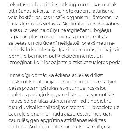
Iekārtas darbība ir tieši atkarīga no tā, kas nonāk
attīrīšanas iekārtā. Tā kā notekūdeņu attīrīšanu
veic baktērijas, kas ir dzīvi organismi, jāatceras, ka
tādas ķīmiskas vielas kā šķīdinātāji, krāsas, skābes,
lakas u.c. veicina dūņu neatgriežamu bojāeju.
Tāpat arī plastmasa, higiēnas preces, mitrās
salvetes un citi ūdenī nešķīstoši priekšmeti nav
jānoskalo kanalizācijā. Īpaši jāuzmanās, ja mājās ir
bērni, jo bērniem patīk eksperimentēt un
izmēģināt, ko ir iespējams aizskalot tualetes podā.
Ir maldīgi domāt, ka ēdiena atliekas drīkst
noskalot kanalizācijā – lielai daļai no mums šķiet
pašsaprotami pārtikas atkritumus noskalot
tualetes podā, jo kas gan slikts no tā var notikt?
Patiesībā pārtikas atkritumi var radīt nopietnu
draudu visai kanalizācijas sistēmai. Eļļa sacietē uz
cauruļu sienām un rada aizsprostojumus gan
caurulēs, gan apgrūtina attīrīšanas iekārtas
darbību. Arī tādi pārtikas produkti kā milti, rīsi,