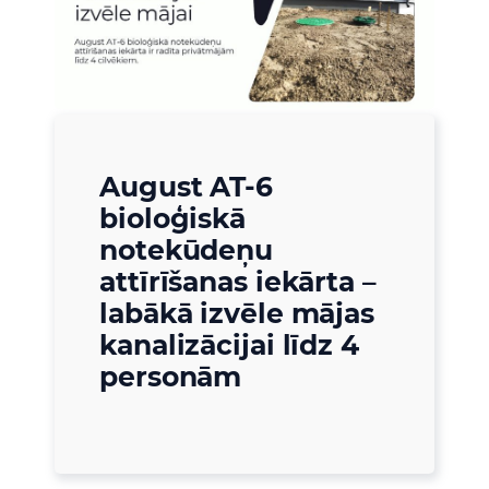
August AT-6
bioloģiskā
notekūdeņu
attīrīšanas iekārta –
labākā izvēle mājas
kanalizācijai līdz 4
personām