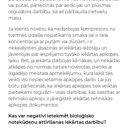
vai putas, pārliecinās par aerācijas un plūsmas
regulatora darbību, kā arī pārbauda cietvielu
masu.
Ja klients novēro, ka nedarbojas kompresors, no
tvertnes izdalās nepatīkama smaka vai ir liela
koncentrācija ar putām vai dūņām – ir
nekavējoties jāsazinās ar iekārtas ražotāju un
jāvienojas par iespējamo tuvāko iekārtas apkopes
laiku. Bet, ja iekārta darbojas kā nākas, un nekādas
atkāpes no normas netiek novērotas, pietiks ar
ikgadējo meistara apmeklējumu, kura laikā tiks
veikti visi nepieciešamie apkopes darbi. Lai jūs
būtu pārliecināti, ka iekārtas apkopes tiek veiktas
pietiekami regulāri – visas darbības, kas saistītas ar
tehnisko apkopi, ir jāreģistrē iekārtas tehniskās
apkopes dokumentos.
Kas var negatīvi ietekmēt bioloģisko
notekūdeņu attīrīšanas iekārtas darbību?