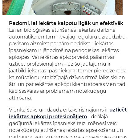
Padomi, lai iekārta kalpotu ilgāk un efektīvāk
Lai arī bioloģiskās attīrīšanas iekārtas darbina
automātika un tām nevajag regulāru uzraudzību,
pavisam aizmirst par tām nedrīkst – iekārtas
īpašniekam ir jānodrošina periodiskas iekārtas
apkopes. Vai iekārtas apkopi veikt pašam vai
uzticēt profesionāļiem – uz šo jautājumu ir
jāatbild iekārtas īpašniekam, tomēr pieredze rāda,
ka mūsdienu steidzīgajā dzīves ritmā laiks skrien
ātri un par iekārtas apkopi klienti atceras vien tad,
kad saskaras ar problēmām notekūdeņu
attīrīšanā.
Vienkāršāks un daudz ērtāks risinājums ir
uzticēt
iekārtas apkopi profesionāļiem
. Ideālajā
gadījumā iekārtas īpašnieks reizi mēnesī veic
notekūdeņu attīrīšanas iekārtas apsekošanu un
pārbauda, vai uz ūdens virsmas neveidojas dūņas