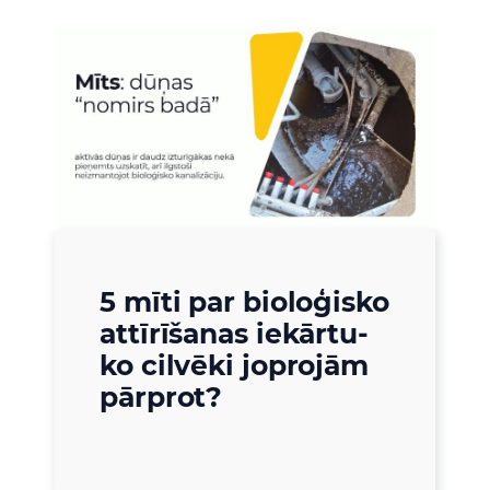
5 mīti par bioloģisko
attīrīšanas iekārtu-
ko cilvēki joprojām
pārprot?