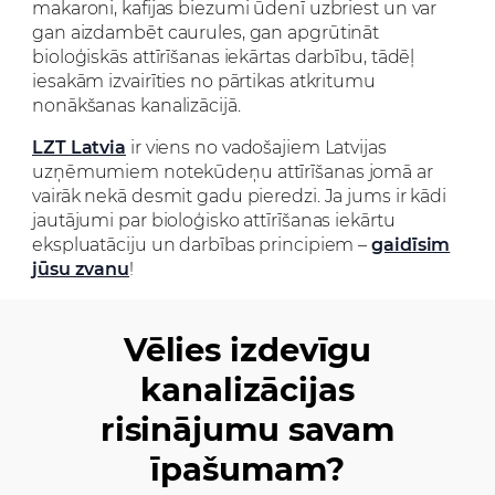
makaroni, kafijas biezumi ūdenī uzbriest un var
gan aizdambēt caurules, gan apgrūtināt
bioloģiskās attīrīšanas iekārtas darbību, tādēļ
iesakām izvairīties no pārtikas atkritumu
nonākšanas kanalizācijā.
LZT Latvia
ir viens no vadošajiem Latvijas
uzņēmumiem notekūdeņu attīrīšanas jomā ar
vairāk nekā desmit gadu pieredzi. Ja jums ir kādi
jautājumi par bioloģisko attīrīšanas iekārtu
ekspluatāciju un darbības principiem –
gaidīsim
jūsu zvanu
!
Vēlies izdevīgu
kanalizācijas
risinājumu savam
īpašumam?