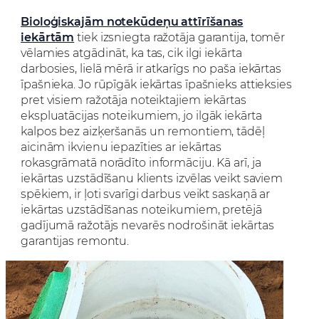
Bioloģiskajām notekūdeņu attīrīšanas
iekārtām
tiek izsniegta ražotāja garantija, tomēr
vēlamies atgādināt, ka tas, cik ilgi iekārta
darbosies, lielā mērā ir atkarīgs no paša iekārtas
īpašnieka. Jo rūpīgāk iekārtas īpašnieks attieksies
pret visiem ražotāja noteiktajiem iekārtas
ekspluatācijas noteikumiem, jo ilgāk iekārta
kalpos bez aizķeršanās un remontiem, tādēļ
aicinām ikvienu iepazīties ar iekārtas
rokasgrāmatā norādīto informāciju. Kā arī, ja
iekārtas uzstādīšanu klients izvēlas veikt saviem
spēkiem, ir ļoti svarīgi darbus veikt saskaņā ar
iekārtas uzstādīšanas noteikumiem, pretējā
gadījumā ražotājs nevarēs nodrošināt iekārtas
garantijas remontu.