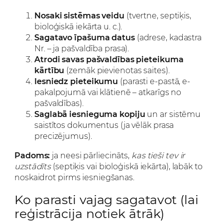
Nosaki sistēmas veidu
(tvertne, septiķis,
bioloģiskā iekārta u. c.).
Sagatavo īpašuma datus
(adrese, kadastra
Nr. – ja pašvaldība prasa).
Atrodi savas pašvaldības pieteikuma
kārtību
(zemāk pievienotas saites).
Iesniedz pieteikumu
(parasti e-pastā, e-
pakalpojumā vai klātienē – atkarīgs no
pašvaldības).
Saglabā iesnieguma kopiju
un ar sistēmu
saistītos dokumentus (ja vēlāk prasa
precizējumus).
Padoms:
ja neesi pārliecināts,
kas tieši tev ir
uzstādīts
(septiķis vai bioloģiskā iekārta), labāk to
noskaidrot pirms iesniegšanas.
Ko parasti vajag sagatavot (lai
reģistrācija notiek ātrāk)