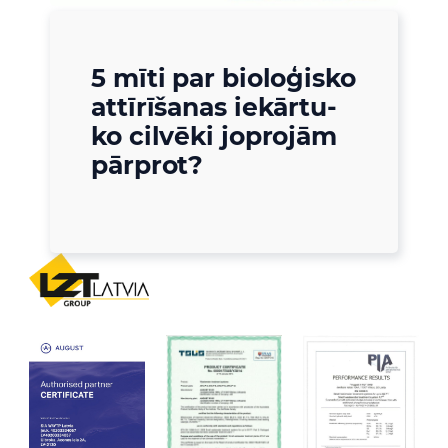
5 mīti par bioloģisko
attīrīšanas iekārtu-
ko cilvēki joprojām
pārprot?