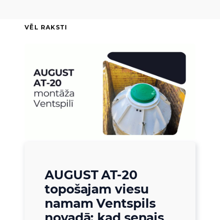
VĒL RAKSTI
AUGUST AT-20
topošajam viesu
namam Ventspils
novadā: kad senais