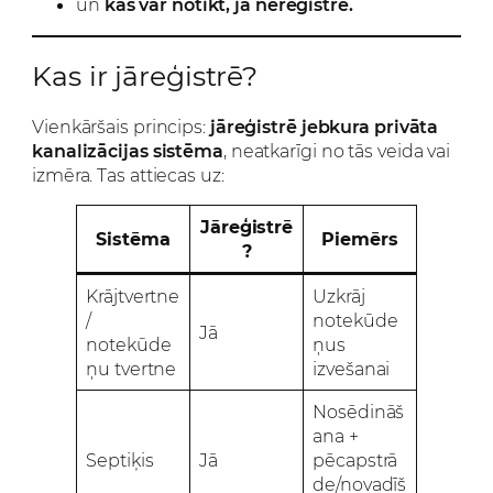
un
kas var notikt, ja nereģistrē.
Kas ir jāreģistrē?
Vienkāršais princips:
jāreģistrē jebkura privāta
kanalizācijas sistēma
, neatkarīgi no tās veida vai
izmēra. Tas attiecas uz:
Jāreģistrē
Sistēma
Piemērs
?
Krājtvertne
Uzkrāj
/
notekūde
Jā
notekūde
ņus
ņu tvertne
izvešanai
Nosēdināš
ana +
Septiķis
Jā
pēcapstrā
de/novadīš