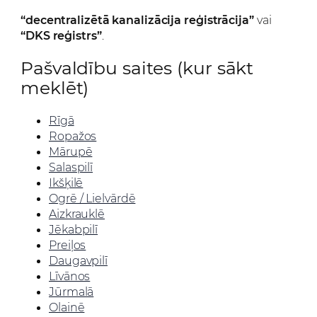
“decentralizētā kanalizācija reģistrācija”
vai
“DKS reģistrs”
.
Pašvaldību saites (kur sākt
meklēt)
Rīgā
Ropažos
Mārupē
Salaspilī
Ikšķilē
Ogrē / Lielvārdē
Aizkrauklē
Jēkabpilī
Preiļos
Daugavpilī
Līvānos
Jūrmalā
Olainē