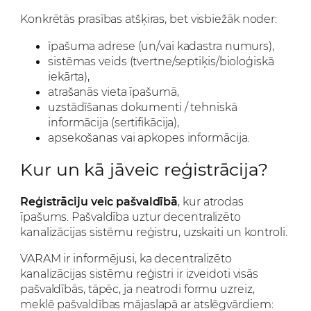
Konkrētās prasības atšķiras, bet visbiežāk noder:
īpašuma adrese (un/vai kadastra numurs),
sistēmas veids (tvertne/septiķis/bioloģiskā
iekārta),
atrašanās vieta īpašumā,
uzstādīšanas dokumenti / tehniskā
informācija (sertifikācija),
apsekošanas vai apkopes informācija.
Kur un kā jāveic reģistrācija?
Reģistrāciju veic pašvaldībā
, kur atrodas
īpašums. Pašvaldība uztur decentralizēto
kanalizācijas sistēmu reģistru, uzskaiti un kontroli.
VARAM ir informējusi, ka decentralizēto
kanalizācijas sistēmu reģistri ir izveidoti visās
pašvaldībās, tāpēc, ja neatrodi formu uzreiz,
meklē pašvaldības mājaslapā ar atslēgvārdiem: