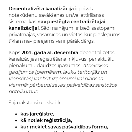
Decentralizēta kanalizācija
ir privāta
notekūdeņu savākšanas un/vai attīrīšanas
sistēma, kas
nav pieslēgta centralizētajai
kanalizācijai
. Šādi risinājumi ir bieži sastopami
privātmājās, vasarnīcās un vietās, kur pieslēgums
tīklam nav pieejams vai ir pārāk dārgs.
Kopš
2021. gada 31. decembra
decentralizētās
kanalizācijas reģistrēšana ir kļuvusi par aktuālu
pienākumu daudzos īpašumos.
Atsevišķos
gadījumos (piemēram, lauku teritorijās un
viensētās) var būt izņēmumi vai nianses –
vienmēr pārbaudi savas pašvaldības saistošos
noteikumus.
Šajā rakstā īsi un skaidri:
kas jāreģistrē,
kā notiek reģistrācija,
kur meklēt savas pašvaldības formu,