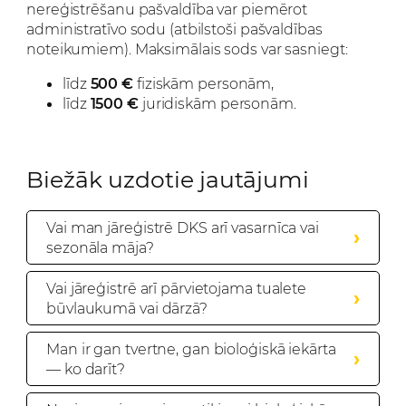
nereģistrēšanu pašvaldība var piemērot
administratīvo sodu (atbilstoši pašvaldības
noteikumiem). Maksimālais sods var sasniegt:
līdz
500 €
fiziskām personām,
līdz
1500 €
juridiskām personām.
Biežāk uzdotie jautājumi
Vai man jāreģistrē DKS arī vasarnīca vai
sezonāla māja?
Vai jāreģistrē arī pārvietojama tualete
būvlaukumā vai dārzā?
Man ir gan tvertne, gan bioloģiskā iekārta
— ko darīt?