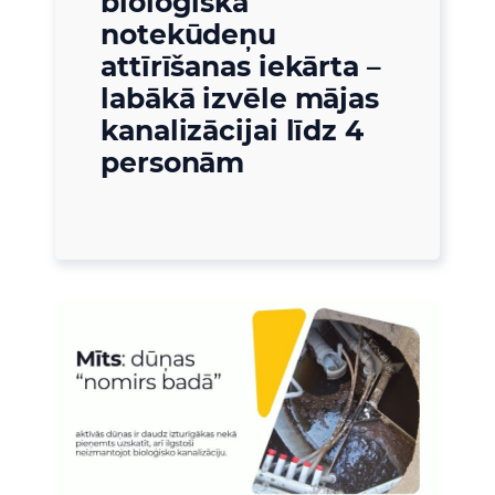
bioloģiskā
notekūdeņu
attīrīšanas iekārta –
labākā izvēle mājas
kanalizācijai līdz 4
personām