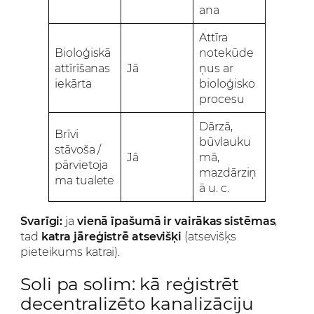
ana
Attīra
Bioloģiskā
notekūde
attīrīšanas
Jā
ņus ar
iekārta
bioloģisko
procesu
Dārzā,
Brīvi
būvlauku
stāvoša /
Jā
mā,
pārvietoja
mazdārziņ
ma tualete
ā u. c.
Svarīgi:
ja
vienā īpašumā ir vairākas sistēmas
,
tad
katra jāreģistrē atsevišķi
(atsevišķs
pieteikums katrai).
Soli pa solim: kā reģistrēt
decentralizēto kanalizāciju