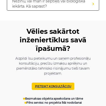
Nezinu, vai man ir septiķis vai bioloģiskā
iekārta. Kā saprast?
Vēlies sakārtot
inženiertīklus savā
īpašumā?
Aizpildi īsu pieteikumu un saņem profesionāļu
konsultāciju, precīzu izmaksu aprēķinu un
piemērotāko tehnisko risinājumu tieši tavam
projektam.
PIETEIKT KONSULTĀCIJU
Bezmaksas objekta apsekošana un tāme
Pilns serviss: no projekta līdz nodošanai